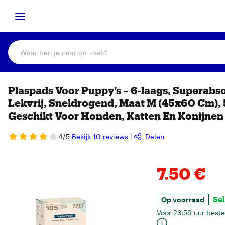
Ga naar zoeken
Ga naar hoofdinhoud
Ga naar prijsinformatie en bestellen
LYNDENURC.ORG
Zoeken
Plaspads Voor Puppy’s – 6-laags, Superabs
Lekvrij, Sneldrogend, Maat M (45x60 Cm), 
Geschikt Voor Honden, Katten En Konijnen
4/5
Bekijk 10 reviews
Delen
Afbeeldingen
Sla de afbeeldingen over
Kies gewenste uitvo
Prijsinformatie en be
7.50 €
Sel
Op voorraad
Voor 23:59 uur beste