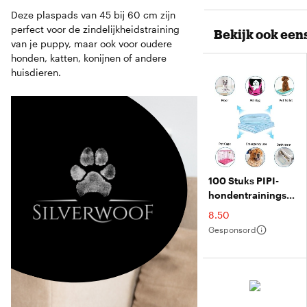
Deze plaspads van 45 bij 60 cm zijn
perfect voor de zindelijkheidstraining
Bekijk ook een
van je puppy, maar ook voor oudere
honden, katten, konijnen of andere
huisdieren.
100 Stuks PIPI-
hondentrainingsmat
– 33x45 Cm, Super
€
8.50
Absorberend, 5-
Gesponsord
laags, Lekvrij, Voor
Pups &
Incontinente
Honden