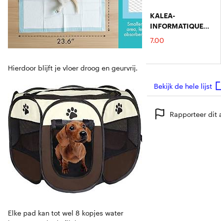
KALEA-
INFORMATIQUE
FireWire-
€
7.00
adapterkabel – 6-
pins Mannelijk Naar
9-pins Mannelijk –
Hierdoor blijft je vloer droog en geurvrij.
1,8 Meter – Geschikt
Bekijk de hele lijst
Voor FireWire 400
Naar 800
Aansluiting
Rapporteer dit a
Elke pad kan tot wel 8 kopjes water