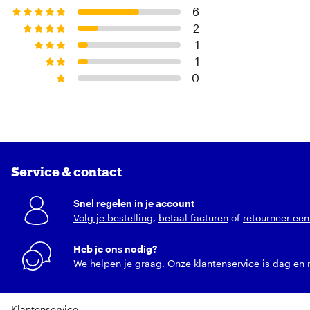
6
2
1
1
0
Service & contact
Snel regelen in je account
Volg je bestelling
,
betaal facturen
of
retourneer een 
Heb je ons nodig?
We helpen je graag.
Onze klantenservice
is dag en 
Klantenservice