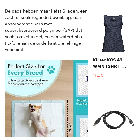
1,5m Stalen Kabel -
De pads hebben maar liefst 6 lagen: een
Voor Binnen &
zachte, sneldrogende bovenlaag, een
Buitendeuren
absorberende kern met
superabsorberend polymeer (SAP) dat
vocht omzet in gel, en een waterdichte
PE-folie aan de onderkant die lekkage
voorkomt.
Killtec KOS 46
WMN TSHRT –
Functioneel
€
11.00
Damest-shirt,
Sneldrogend,
Vochtafvoerend En
Elastisch