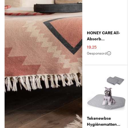
HONEY CARE All-
Absorb
Trainingsmatten
€
19.25
Voor Honden - XL
Gesponsord
28x34 Inch, 40
Stuks, 5-laags Ultra
Absorberend En
Geurbestrijding
Tekenewbse
Hygiënematten