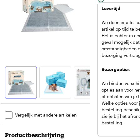
Verkoop door LYND
Levertijd
We doen er alles a
In winkelwag
artikel op tijd te 
Het is echter in ee
Inclusief
verzend
geval mogelijk dat
door LYNDENUR
omstandigheden 
Ophalen bij ee
bezorging vertraag
afhaalpunt mogel
30 dagen bedenk
Bezorgopties
retourneren
Dag en nacht kla
We bieden verschi
opties aan voor h
of ophalen van je b
Bezorgopties
Welke opties voor
Doordeweeks oo
bestelling beschikb
Ook
zondag
in h
Artikel vergelijken
Vergelijk met andere artikelen
zie je bij het afro
23:00)
bestelling.
Bekijk alle bezo
Productbeschrijving