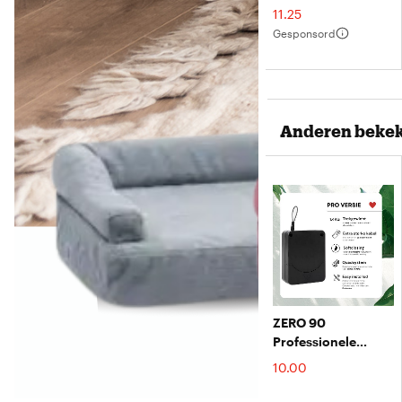
Voor Honden – 100
€
11.25
Stuks – 33x45 Cm –
Gesponsord
5-Lags
Superabsorberend
– Lekvrij &
Sneldroog
Anderen bekek
ZERO 90
Professionele
Deurdranger -
€
10.00
Automatische
Softclose - Met